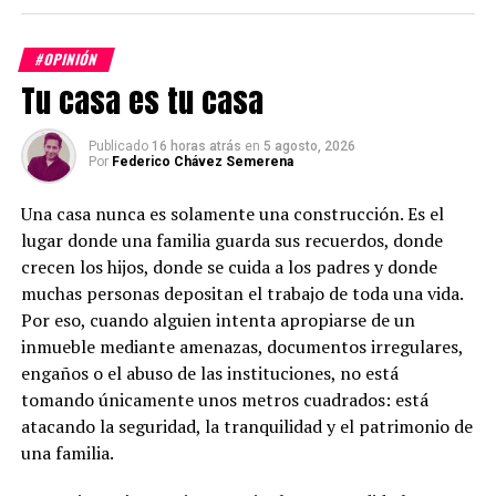
#OPINIÓN
Tu casa es tu casa
Ese fue el otro partido inaugural.
Publicado
16 horas atrás
en
5 agosto, 2026
Uno de los primeros episodios que marcó el inicio del
Por
Federico Chávez Semerena
torneo fue el denunciado por la periodista deportiva
Montserrat Gómez. Durante una transmisión en vivo
Una casa nunca es solamente una construcción. Es el
realizada tras la victoria de la Selección Mexicana, un
lugar donde una familia guarda sus recuerdos, donde
aficionado la abrazó por la espalda sin su
crecen los hijos, donde se cuida a los padres y donde
consentimiento. Lo verdaderamente revelador no fue
muchas personas depositan el trabajo de toda una vida.
únicamente el hecho, sino la discusión que vino después.
Por eso, cuando alguien intenta apropiarse de un
Mientras muchas personas respaldaron a la periodista y
inmueble mediante amenazas, documentos irregulares,
reconocieron la falta de respeto que implicaba invadir
engaños o el abuso de las instituciones, no está
su espacio personal durante una transmisión
tomando únicamente unos metros cuadrados: está
profesional, otras minimizaron lo ocurrido
atacando la seguridad, la tranquilidad y el patrimonio de
argumentando que se trató simplemente de una
una familia.
muestra de emoción propia del ambiente futbolero.