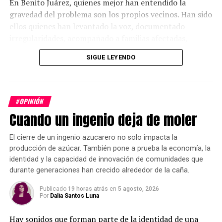
En Benito Juárez, quienes mejor han entendido la
Para algunos fue una agresión. Para otros, una simple
gravedad del problema son los propios vecinos. Han sido
broma.
ellos quienes han levantado la voz, documentado
irregularidades, acompañado a familias afectadas,
Y quizá esa diferencia de percepciones dice tanto sobre
organizado protestas y exigido que las autoridades
nuestra sociedad como el hecho mismo.
SIGUE LEYENDO
investiguen. Mientras algunos quisieran reducir el
despojo a un pleito entre particulares, los vecinos han
Paralelamente, diversos colectivos estudiantiles y
demostrado que puede existir una operación mucho más
organizaciones sociales realizaron manifestaciones en
compleja, en la que intervienen documentos falsos,
#OPINIÓN
las inmediaciones del Estadio Azteca para denunciar
suplantaciones de identidad, simulaciones jurídicas y
Cuando un ingenio deja de moler
distintas problemáticas nacionales. El saldo fue de doce
procesos diseñados para cansar o intimidar a las
personas detenidas, posteriormente liberadas, aunque
víctimas.
sujetas a investigaciones. También fueron retenidos
El cierre de un ingenio azucarero no solo impacta la
producción de azúcar. También pone a prueba la economía, la
temporalmente dos documentalistas que finalmente
identidad y la capacidad de innovación de comunidades que
quedaron en libertad.
durante generaciones han crecido alrededor de la caña.
Publicado
19 horas atrás
en
5 agosto, 2026
Por
Dalia Santos Luna
Hay sonidos que forman parte de la identidad de una